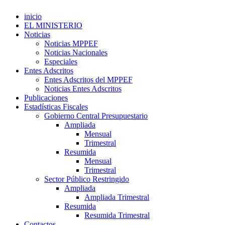
inicio
EL MINISTERIO
Noticias
Noticias MPPEF
Noticias Nacionales
Especiales
Entes Adscritos
Entes Adscritos del MPPEF
Noticias Entes Adscritos
Publicaciones
Estadísticas Fiscales
Gobierno Central Presupuestario
Ampliada
Mensual
Trimestral
Resumida
Mensual
Trimestral
Sector Público Restringido
Ampliada
Ampliada Trimestral
Resumida
Resumida Trimestral
Contactos