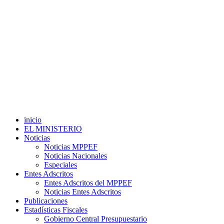
inicio
EL MINISTERIO
Noticias
Noticias MPPEF
Noticias Nacionales
Especiales
Entes Adscritos
Entes Adscritos del MPPEF
Noticias Entes Adscritos
Publicaciones
Estadísticas Fiscales
Gobierno Central Presupuestario