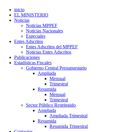
inicio
EL MINISTERIO
Noticias
Noticias MPPEF
Noticias Nacionales
Especiales
Entes Adscritos
Entes Adscritos del MPPEF
Noticias Entes Adscritos
Publicaciones
Estadísticas Fiscales
Gobierno Central Presupuestario
Ampliada
Mensual
Trimestral
Resumida
Mensual
Trimestral
Sector Público Restringido
Ampliada
Ampliada Trimestral
Resumida
Resumida Trimestral
Contactos