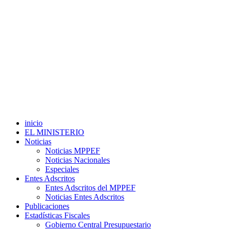
inicio
EL MINISTERIO
Noticias
Noticias MPPEF
Noticias Nacionales
Especiales
Entes Adscritos
Entes Adscritos del MPPEF
Noticias Entes Adscritos
Publicaciones
Estadísticas Fiscales
Gobierno Central Presupuestario