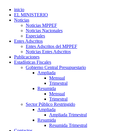
inicio
EL MINISTERIO
Noticias
Noticias MPPEF
Noticias Nacionales
Especiales
Entes Adscritos
Entes Adscritos del MPPEF
Noticias Entes Adscritos
Publicaciones
Estadísticas Fiscales
Gobierno Central Presupuestario
Ampliada
Mensual
Trimestral
Resumida
Mensual
Trimestral
Sector Público Restringido
Ampliada
Ampliada Trimestral
Resumida
Resumida Trimestral
Contactos