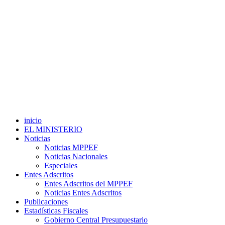
inicio
EL MINISTERIO
Noticias
Noticias MPPEF
Noticias Nacionales
Especiales
Entes Adscritos
Entes Adscritos del MPPEF
Noticias Entes Adscritos
Publicaciones
Estadísticas Fiscales
Gobierno Central Presupuestario