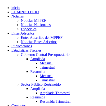
inicio
EL MINISTERIO
Noticias
Noticias MPPEF
Noticias Nacionales
Especiales
Entes Adscritos
Entes Adscritos del MPPEF
Noticias Entes Adscritos
Publicaciones
Estadísticas Fiscales
Gobierno Central Presupuestario
Ampliada
Mensual
Trimestral
Resumida
Mensual
Trimestral
Sector Público Restringido
Ampliada
Ampliada Trimestral
Resumida
Resumida Trimestral
Contactos