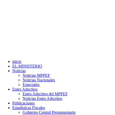
inicio
EL MINISTERIO
Noticias
Noticias MPPEF
Noticias Nacionales
Especiales
Entes Adscritos
Entes Adscritos del MPPEF
Noticias Entes Adscritos
Publicaciones
Estadísticas Fiscales
Gobierno Central Presupuestario