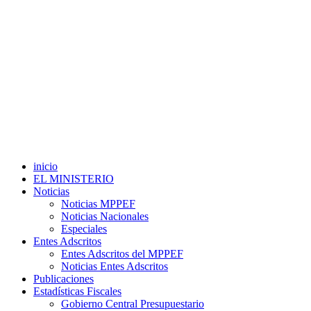
inicio
EL MINISTERIO
Noticias
Noticias MPPEF
Noticias Nacionales
Especiales
Entes Adscritos
Entes Adscritos del MPPEF
Noticias Entes Adscritos
Publicaciones
Estadísticas Fiscales
Gobierno Central Presupuestario