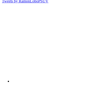
Tweets by RamonLoboPSUV