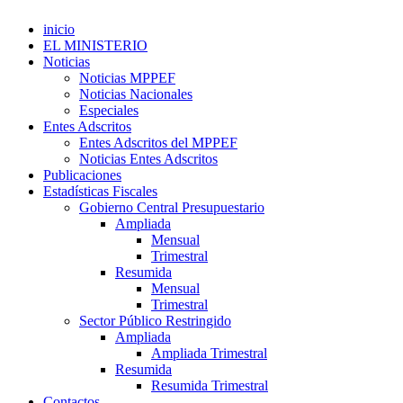
inicio
EL MINISTERIO
Noticias
Noticias MPPEF
Noticias Nacionales
Especiales
Entes Adscritos
Entes Adscritos del MPPEF
Noticias Entes Adscritos
Publicaciones
Estadísticas Fiscales
Gobierno Central Presupuestario
Ampliada
Mensual
Trimestral
Resumida
Mensual
Trimestral
Sector Público Restringido
Ampliada
Ampliada Trimestral
Resumida
Resumida Trimestral
Contactos