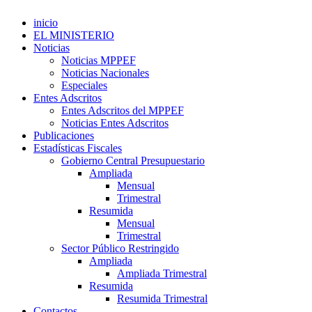
inicio
EL MINISTERIO
Noticias
Noticias MPPEF
Noticias Nacionales
Especiales
Entes Adscritos
Entes Adscritos del MPPEF
Noticias Entes Adscritos
Publicaciones
Estadísticas Fiscales
Gobierno Central Presupuestario
Ampliada
Mensual
Trimestral
Resumida
Mensual
Trimestral
Sector Público Restringido
Ampliada
Ampliada Trimestral
Resumida
Resumida Trimestral
Contactos