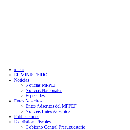
inicio
EL MINISTERIO
Noticias
Noticias MPPEF
Noticias Nacionales
Especiales
Entes Adscritos
Entes Adscritos del MPPEF
Noticias Entes Adscritos
Publicaciones
Estadísticas Fiscales
Gobierno Central Presupuestario