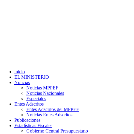
inicio
EL MINISTERIO
Noticias
Noticias MPPEF
Noticias Nacionales
Especiales
Entes Adscritos
Entes Adscritos del MPPEF
Noticias Entes Adscritos
Publicaciones
Estadísticas Fiscales
Gobierno Central Presupuestario