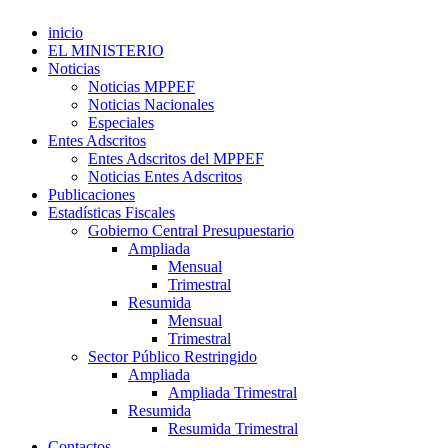
inicio
EL MINISTERIO
Noticias
Noticias MPPEF
Noticias Nacionales
Especiales
Entes Adscritos
Entes Adscritos del MPPEF
Noticias Entes Adscritos
Publicaciones
Estadísticas Fiscales
Gobierno Central Presupuestario
Ampliada
Mensual
Trimestral
Resumida
Mensual
Trimestral
Sector Público Restringido
Ampliada
Ampliada Trimestral
Resumida
Resumida Trimestral
Contactos