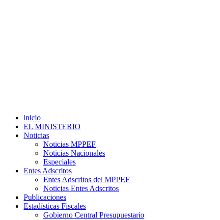
inicio
EL MINISTERIO
Noticias
Noticias MPPEF
Noticias Nacionales
Especiales
Entes Adscritos
Entes Adscritos del MPPEF
Noticias Entes Adscritos
Publicaciones
Estadísticas Fiscales
Gobierno Central Presupuestario