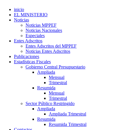
inicio
EL MINISTERIO
Noticias
Noticias MPPEF
Noticias Nacionales
Especiales
Entes Adscritos
Entes Adscritos del MPPEF
Noticias Entes Adscritos
Publicaciones
Estadísticas Fiscales
Gobierno Central Presupuestario
Ampliada
Mensual
Trimestral
Resumida
Mensual
Trimestral
Sector Público Restringido
Ampliada
Ampliada Trimestral
Resumida
Resumida Trimestral
Contactos