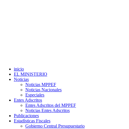
inicio
EL MINISTERIO
Noticias
Noticias MPPEF
Noticias Nacionales
Especiales
Entes Adscritos
Entes Adscritos del MPPEF
Noticias Entes Adscritos
Publicaciones
Estadísticas Fiscales
Gobierno Central Presupuestario