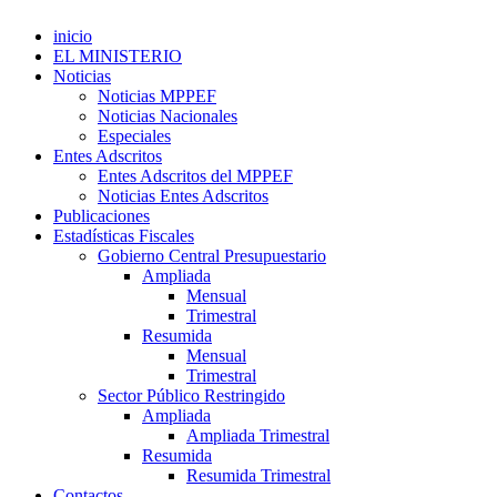
inicio
EL MINISTERIO
Noticias
Noticias MPPEF
Noticias Nacionales
Especiales
Entes Adscritos
Entes Adscritos del MPPEF
Noticias Entes Adscritos
Publicaciones
Estadísticas Fiscales
Gobierno Central Presupuestario
Ampliada
Mensual
Trimestral
Resumida
Mensual
Trimestral
Sector Público Restringido
Ampliada
Ampliada Trimestral
Resumida
Resumida Trimestral
Contactos