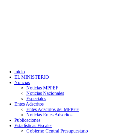
inicio
EL MINISTERIO
Noticias
Noticias MPPEF
Noticias Nacionales
Especiales
Entes Adscritos
Entes Adscritos del MPPEF
Noticias Entes Adscritos
Publicaciones
Estadísticas Fiscales
Gobierno Central Presupuestario