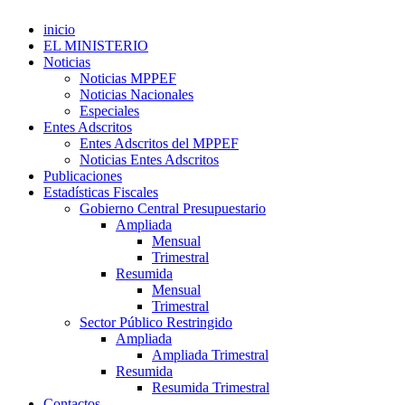
inicio
EL MINISTERIO
Noticias
Noticias MPPEF
Noticias Nacionales
Especiales
Entes Adscritos
Entes Adscritos del MPPEF
Noticias Entes Adscritos
Publicaciones
Estadísticas Fiscales
Gobierno Central Presupuestario
Ampliada
Mensual
Trimestral
Resumida
Mensual
Trimestral
Sector Público Restringido
Ampliada
Ampliada Trimestral
Resumida
Resumida Trimestral
Contactos