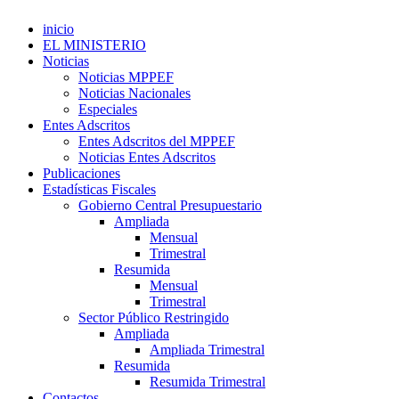
inicio
EL MINISTERIO
Noticias
Noticias MPPEF
Noticias Nacionales
Especiales
Entes Adscritos
Entes Adscritos del MPPEF
Noticias Entes Adscritos
Publicaciones
Estadísticas Fiscales
Gobierno Central Presupuestario
Ampliada
Mensual
Trimestral
Resumida
Mensual
Trimestral
Sector Público Restringido
Ampliada
Ampliada Trimestral
Resumida
Resumida Trimestral
Contactos