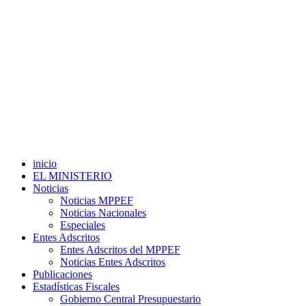
inicio
EL MINISTERIO
Noticias
Noticias MPPEF
Noticias Nacionales
Especiales
Entes Adscritos
Entes Adscritos del MPPEF
Noticias Entes Adscritos
Publicaciones
Estadísticas Fiscales
Gobierno Central Presupuestario