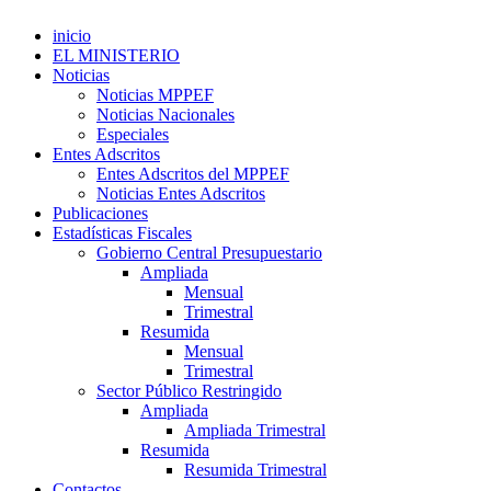
inicio
EL MINISTERIO
Noticias
Noticias MPPEF
Noticias Nacionales
Especiales
Entes Adscritos
Entes Adscritos del MPPEF
Noticias Entes Adscritos
Publicaciones
Estadísticas Fiscales
Gobierno Central Presupuestario
Ampliada
Mensual
Trimestral
Resumida
Mensual
Trimestral
Sector Público Restringido
Ampliada
Ampliada Trimestral
Resumida
Resumida Trimestral
Contactos