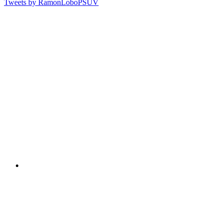
Tweets by RamonLoboPSUV