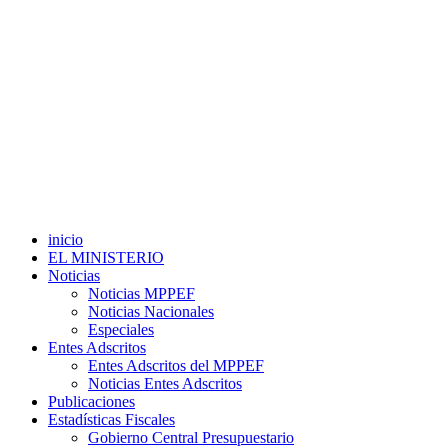
inicio
EL MINISTERIO
Noticias
Noticias MPPEF
Noticias Nacionales
Especiales
Entes Adscritos
Entes Adscritos del MPPEF
Noticias Entes Adscritos
Publicaciones
Estadísticas Fiscales
Gobierno Central Presupuestario