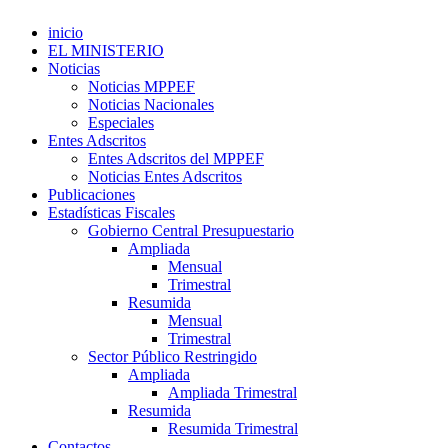
inicio
EL MINISTERIO
Noticias
Noticias MPPEF
Noticias Nacionales
Especiales
Entes Adscritos
Entes Adscritos del MPPEF
Noticias Entes Adscritos
Publicaciones
Estadísticas Fiscales
Gobierno Central Presupuestario
Ampliada
Mensual
Trimestral
Resumida
Mensual
Trimestral
Sector Público Restringido
Ampliada
Ampliada Trimestral
Resumida
Resumida Trimestral
Contactos