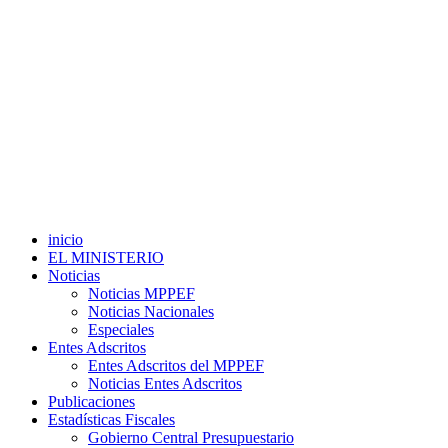
inicio
EL MINISTERIO
Noticias
Noticias MPPEF
Noticias Nacionales
Especiales
Entes Adscritos
Entes Adscritos del MPPEF
Noticias Entes Adscritos
Publicaciones
Estadísticas Fiscales
Gobierno Central Presupuestario