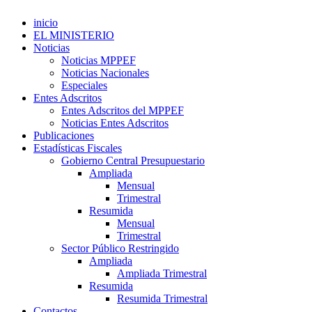
inicio
EL MINISTERIO
Noticias
Noticias MPPEF
Noticias Nacionales
Especiales
Entes Adscritos
Entes Adscritos del MPPEF
Noticias Entes Adscritos
Publicaciones
Estadísticas Fiscales
Gobierno Central Presupuestario
Ampliada
Mensual
Trimestral
Resumida
Mensual
Trimestral
Sector Público Restringido
Ampliada
Ampliada Trimestral
Resumida
Resumida Trimestral
Contactos