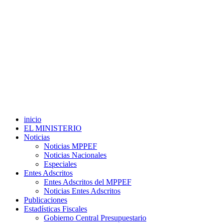
inicio
EL MINISTERIO
Noticias
Noticias MPPEF
Noticias Nacionales
Especiales
Entes Adscritos
Entes Adscritos del MPPEF
Noticias Entes Adscritos
Publicaciones
Estadísticas Fiscales
Gobierno Central Presupuestario