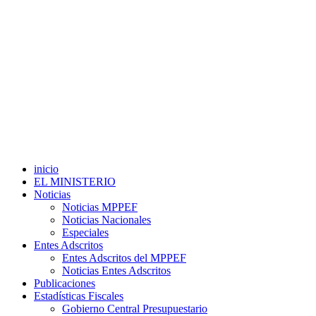
inicio
EL MINISTERIO
Noticias
Noticias MPPEF
Noticias Nacionales
Especiales
Entes Adscritos
Entes Adscritos del MPPEF
Noticias Entes Adscritos
Publicaciones
Estadísticas Fiscales
Gobierno Central Presupuestario