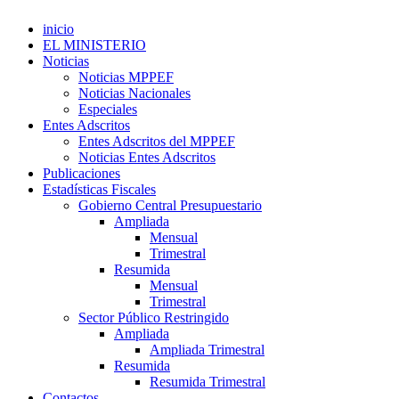
inicio
EL MINISTERIO
Noticias
Noticias MPPEF
Noticias Nacionales
Especiales
Entes Adscritos
Entes Adscritos del MPPEF
Noticias Entes Adscritos
Publicaciones
Estadísticas Fiscales
Gobierno Central Presupuestario
Ampliada
Mensual
Trimestral
Resumida
Mensual
Trimestral
Sector Público Restringido
Ampliada
Ampliada Trimestral
Resumida
Resumida Trimestral
Contactos