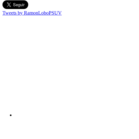
Tweets by RamonLoboPSUV