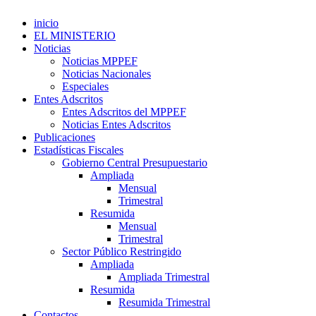
inicio
EL MINISTERIO
Noticias
Noticias MPPEF
Noticias Nacionales
Especiales
Entes Adscritos
Entes Adscritos del MPPEF
Noticias Entes Adscritos
Publicaciones
Estadísticas Fiscales
Gobierno Central Presupuestario
Ampliada
Mensual
Trimestral
Resumida
Mensual
Trimestral
Sector Público Restringido
Ampliada
Ampliada Trimestral
Resumida
Resumida Trimestral
Contactos