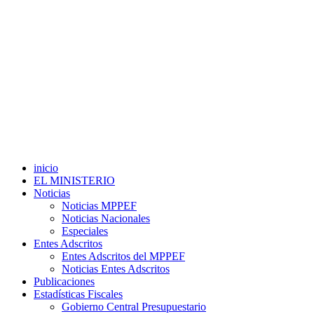
inicio
EL MINISTERIO
Noticias
Noticias MPPEF
Noticias Nacionales
Especiales
Entes Adscritos
Entes Adscritos del MPPEF
Noticias Entes Adscritos
Publicaciones
Estadísticas Fiscales
Gobierno Central Presupuestario