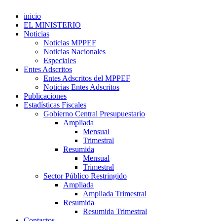
inicio
EL MINISTERIO
Noticias
Noticias MPPEF
Noticias Nacionales
Especiales
Entes Adscritos
Entes Adscritos del MPPEF
Noticias Entes Adscritos
Publicaciones
Estadísticas Fiscales
Gobierno Central Presupuestario
Ampliada
Mensual
Trimestral
Resumida
Mensual
Trimestral
Sector Público Restringido
Ampliada
Ampliada Trimestral
Resumida
Resumida Trimestral
Contactos