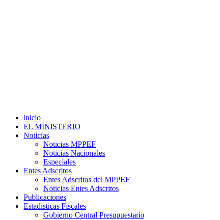
inicio
EL MINISTERIO
Noticias
Noticias MPPEF
Noticias Nacionales
Especiales
Entes Adscritos
Entes Adscritos del MPPEF
Noticias Entes Adscritos
Publicaciones
Estadísticas Fiscales
Gobierno Central Presupuestario