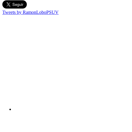
Tweets by RamonLoboPSUV