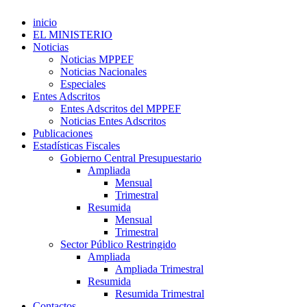
inicio
EL MINISTERIO
Noticias
Noticias MPPEF
Noticias Nacionales
Especiales
Entes Adscritos
Entes Adscritos del MPPEF
Noticias Entes Adscritos
Publicaciones
Estadísticas Fiscales
Gobierno Central Presupuestario
Ampliada
Mensual
Trimestral
Resumida
Mensual
Trimestral
Sector Público Restringido
Ampliada
Ampliada Trimestral
Resumida
Resumida Trimestral
Contactos