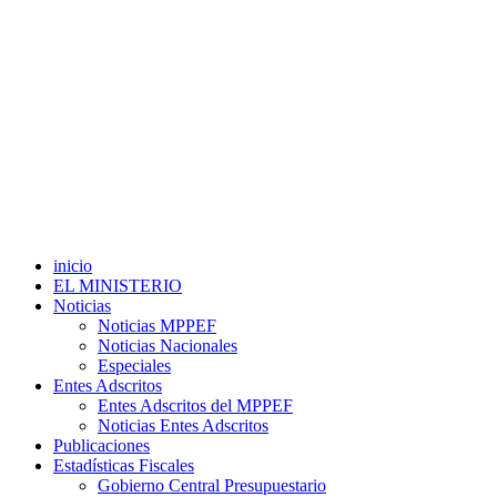
inicio
EL MINISTERIO
Noticias
Noticias MPPEF
Noticias Nacionales
Especiales
Entes Adscritos
Entes Adscritos del MPPEF
Noticias Entes Adscritos
Publicaciones
Estadísticas Fiscales
Gobierno Central Presupuestario