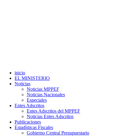
inicio
EL MINISTERIO
Noticias
Noticias MPPEF
Noticias Nacionales
Especiales
Entes Adscritos
Entes Adscritos del MPPEF
Noticias Entes Adscritos
Publicaciones
Estadísticas Fiscales
Gobierno Central Presupuestario