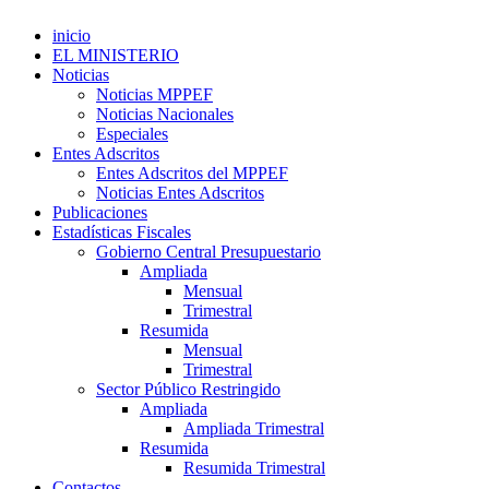
inicio
EL MINISTERIO
Noticias
Noticias MPPEF
Noticias Nacionales
Especiales
Entes Adscritos
Entes Adscritos del MPPEF
Noticias Entes Adscritos
Publicaciones
Estadísticas Fiscales
Gobierno Central Presupuestario
Ampliada
Mensual
Trimestral
Resumida
Mensual
Trimestral
Sector Público Restringido
Ampliada
Ampliada Trimestral
Resumida
Resumida Trimestral
Contactos