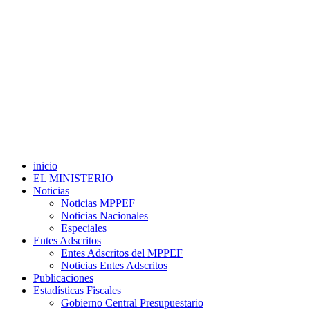
inicio
EL MINISTERIO
Noticias
Noticias MPPEF
Noticias Nacionales
Especiales
Entes Adscritos
Entes Adscritos del MPPEF
Noticias Entes Adscritos
Publicaciones
Estadísticas Fiscales
Gobierno Central Presupuestario