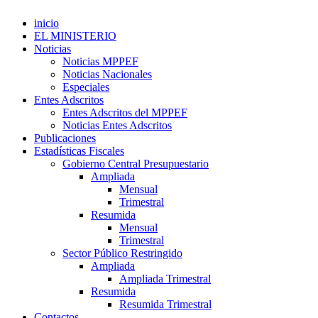
inicio
EL MINISTERIO
Noticias
Noticias MPPEF
Noticias Nacionales
Especiales
Entes Adscritos
Entes Adscritos del MPPEF
Noticias Entes Adscritos
Publicaciones
Estadísticas Fiscales
Gobierno Central Presupuestario
Ampliada
Mensual
Trimestral
Resumida
Mensual
Trimestral
Sector Público Restringido
Ampliada
Ampliada Trimestral
Resumida
Resumida Trimestral
Contactos