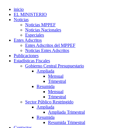
inicio
EL MINISTERIO
Noticias
Noticias MPPEF
Noticias Nacionales
Especiales
Entes Adscritos
Entes Adscritos del MPPEF
Noticias Entes Adscritos
Publicaciones
Estadísticas Fiscales
Gobierno Central Presupuestario
Ampliada
Mensual
Trimestral
Resumida
Mensual
Trimestral
Sector Público Restringido
Ampliada
Ampliada Trimestral
Resumida
Resumida Trimestral
Contactos