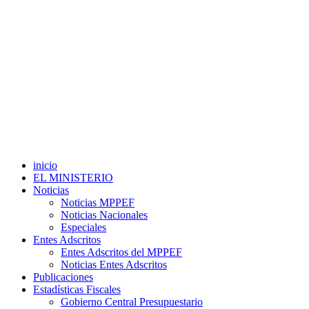
inicio
EL MINISTERIO
Noticias
Noticias MPPEF
Noticias Nacionales
Especiales
Entes Adscritos
Entes Adscritos del MPPEF
Noticias Entes Adscritos
Publicaciones
Estadísticas Fiscales
Gobierno Central Presupuestario