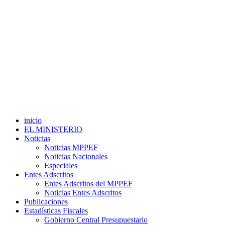
inicio
EL MINISTERIO
Noticias
Noticias MPPEF
Noticias Nacionales
Especiales
Entes Adscritos
Entes Adscritos del MPPEF
Noticias Entes Adscritos
Publicaciones
Estadísticas Fiscales
Gobierno Central Presupuestario