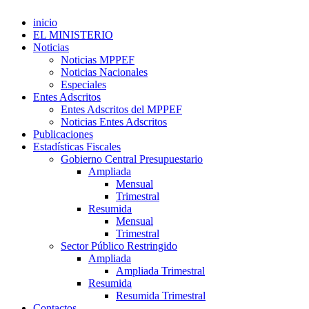
inicio
EL MINISTERIO
Noticias
Noticias MPPEF
Noticias Nacionales
Especiales
Entes Adscritos
Entes Adscritos del MPPEF
Noticias Entes Adscritos
Publicaciones
Estadísticas Fiscales
Gobierno Central Presupuestario
Ampliada
Mensual
Trimestral
Resumida
Mensual
Trimestral
Sector Público Restringido
Ampliada
Ampliada Trimestral
Resumida
Resumida Trimestral
Contactos