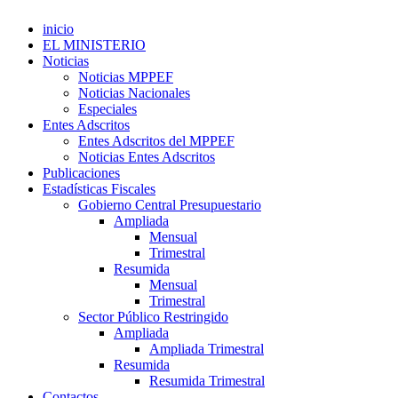
inicio
EL MINISTERIO
Noticias
Noticias MPPEF
Noticias Nacionales
Especiales
Entes Adscritos
Entes Adscritos del MPPEF
Noticias Entes Adscritos
Publicaciones
Estadísticas Fiscales
Gobierno Central Presupuestario
Ampliada
Mensual
Trimestral
Resumida
Mensual
Trimestral
Sector Público Restringido
Ampliada
Ampliada Trimestral
Resumida
Resumida Trimestral
Contactos