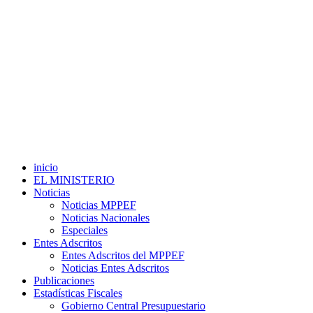
inicio
EL MINISTERIO
Noticias
Noticias MPPEF
Noticias Nacionales
Especiales
Entes Adscritos
Entes Adscritos del MPPEF
Noticias Entes Adscritos
Publicaciones
Estadísticas Fiscales
Gobierno Central Presupuestario