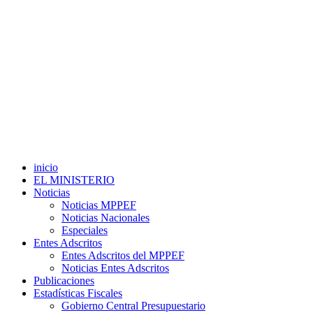
inicio
EL MINISTERIO
Noticias
Noticias MPPEF
Noticias Nacionales
Especiales
Entes Adscritos
Entes Adscritos del MPPEF
Noticias Entes Adscritos
Publicaciones
Estadísticas Fiscales
Gobierno Central Presupuestario