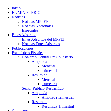
inicio
EL MINISTERIO
Noticias
Noticias MPPEF
Noticias Nacionales
Especiales
Entes Adscritos
Entes Adscritos del MPPEF
Noticias Entes Adscritos
Publicaciones
Estadísticas Fiscales
Gobierno Central Presupuestario
Ampliada
Mensual
Trimestral
Resumida
Mensual
Trimestral
Sector Público Restringido
Ampliada
Ampliada Trimestral
Resumida
Resumida Trimestral
Contactos