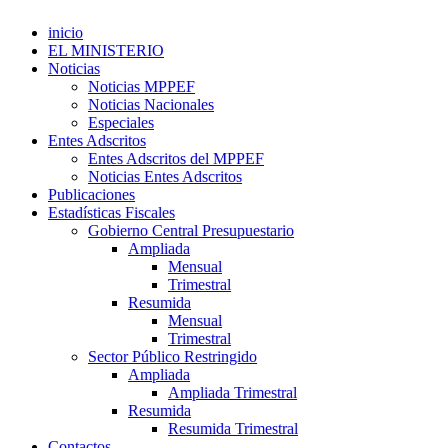
inicio
EL MINISTERIO
Noticias
Noticias MPPEF
Noticias Nacionales
Especiales
Entes Adscritos
Entes Adscritos del MPPEF
Noticias Entes Adscritos
Publicaciones
Estadísticas Fiscales
Gobierno Central Presupuestario
Ampliada
Mensual
Trimestral
Resumida
Mensual
Trimestral
Sector Público Restringido
Ampliada
Ampliada Trimestral
Resumida
Resumida Trimestral
Contactos