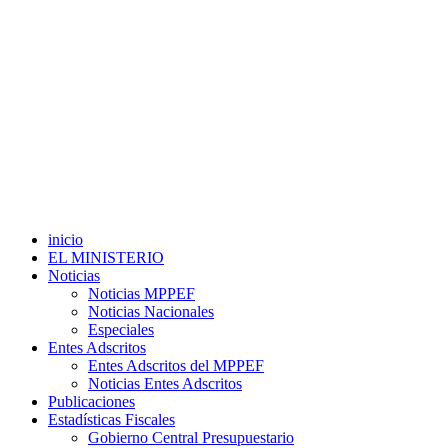
inicio
EL MINISTERIO
Noticias
Noticias MPPEF
Noticias Nacionales
Especiales
Entes Adscritos
Entes Adscritos del MPPEF
Noticias Entes Adscritos
Publicaciones
Estadísticas Fiscales
Gobierno Central Presupuestario