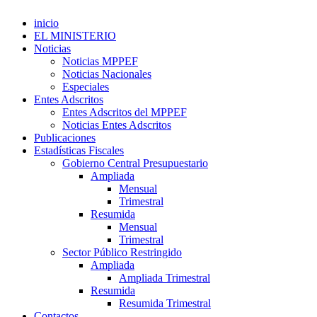
inicio
EL MINISTERIO
Noticias
Noticias MPPEF
Noticias Nacionales
Especiales
Entes Adscritos
Entes Adscritos del MPPEF
Noticias Entes Adscritos
Publicaciones
Estadísticas Fiscales
Gobierno Central Presupuestario
Ampliada
Mensual
Trimestral
Resumida
Mensual
Trimestral
Sector Público Restringido
Ampliada
Ampliada Trimestral
Resumida
Resumida Trimestral
Contactos