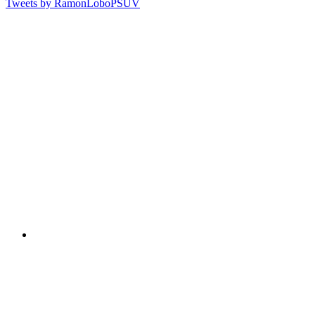
Tweets by RamonLoboPSUV