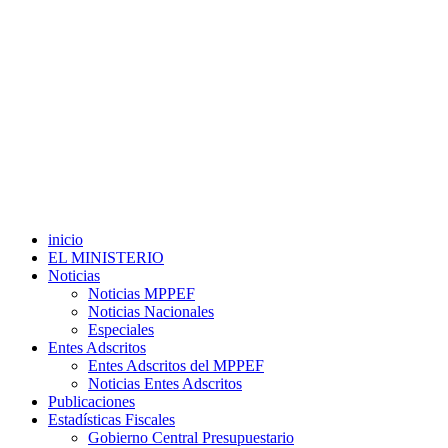
inicio
EL MINISTERIO
Noticias
Noticias MPPEF
Noticias Nacionales
Especiales
Entes Adscritos
Entes Adscritos del MPPEF
Noticias Entes Adscritos
Publicaciones
Estadísticas Fiscales
Gobierno Central Presupuestario