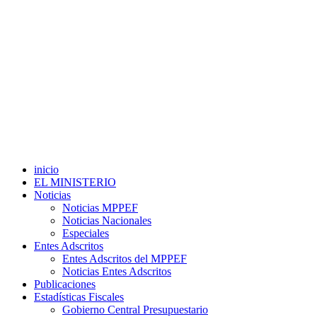
inicio
EL MINISTERIO
Noticias
Noticias MPPEF
Noticias Nacionales
Especiales
Entes Adscritos
Entes Adscritos del MPPEF
Noticias Entes Adscritos
Publicaciones
Estadísticas Fiscales
Gobierno Central Presupuestario