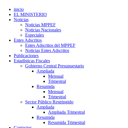
inicio
EL MINISTERIO
Noticias
Noticias MPPEF
Noticias Nacionales
Especiales
Entes Adscritos
Entes Adscritos del MPPEF
Noticias Entes Adscritos
Publicaciones
Estadísticas Fiscales
Gobierno Central Presupuestario
Ampliada
Mensual
Trimestral
Resumida
Mensual
Trimestral
Sector Público Restringido
Ampliada
Ampliada Trimestral
Resumida
Resumida Trimestral
Contactos