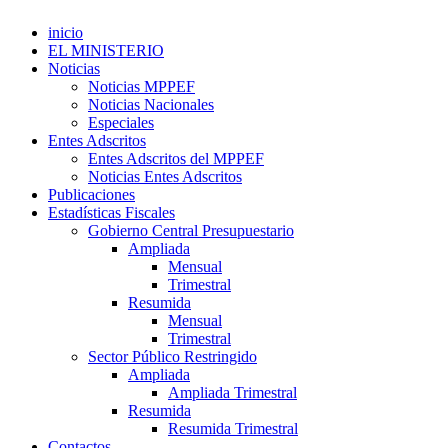
inicio
EL MINISTERIO
Noticias
Noticias MPPEF
Noticias Nacionales
Especiales
Entes Adscritos
Entes Adscritos del MPPEF
Noticias Entes Adscritos
Publicaciones
Estadísticas Fiscales
Gobierno Central Presupuestario
Ampliada
Mensual
Trimestral
Resumida
Mensual
Trimestral
Sector Público Restringido
Ampliada
Ampliada Trimestral
Resumida
Resumida Trimestral
Contactos