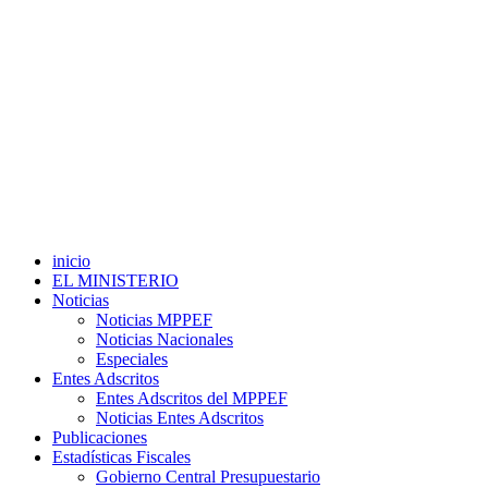
inicio
EL MINISTERIO
Noticias
Noticias MPPEF
Noticias Nacionales
Especiales
Entes Adscritos
Entes Adscritos del MPPEF
Noticias Entes Adscritos
Publicaciones
Estadísticas Fiscales
Gobierno Central Presupuestario