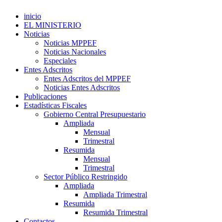
inicio
EL MINISTERIO
Noticias
Noticias MPPEF
Noticias Nacionales
Especiales
Entes Adscritos
Entes Adscritos del MPPEF
Noticias Entes Adscritos
Publicaciones
Estadísticas Fiscales
Gobierno Central Presupuestario
Ampliada
Mensual
Trimestral
Resumida
Mensual
Trimestral
Sector Público Restringido
Ampliada
Ampliada Trimestral
Resumida
Resumida Trimestral
Contactos