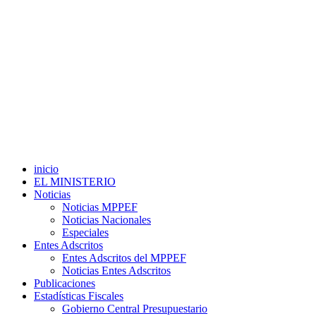
inicio
EL MINISTERIO
Noticias
Noticias MPPEF
Noticias Nacionales
Especiales
Entes Adscritos
Entes Adscritos del MPPEF
Noticias Entes Adscritos
Publicaciones
Estadísticas Fiscales
Gobierno Central Presupuestario