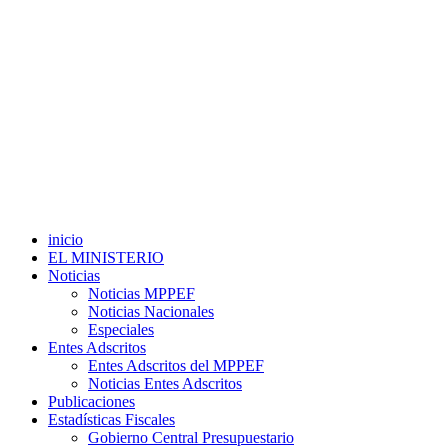
inicio
EL MINISTERIO
Noticias
Noticias MPPEF
Noticias Nacionales
Especiales
Entes Adscritos
Entes Adscritos del MPPEF
Noticias Entes Adscritos
Publicaciones
Estadísticas Fiscales
Gobierno Central Presupuestario