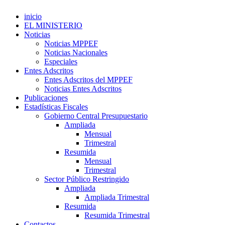
inicio
EL MINISTERIO
Noticias
Noticias MPPEF
Noticias Nacionales
Especiales
Entes Adscritos
Entes Adscritos del MPPEF
Noticias Entes Adscritos
Publicaciones
Estadísticas Fiscales
Gobierno Central Presupuestario
Ampliada
Mensual
Trimestral
Resumida
Mensual
Trimestral
Sector Público Restringido
Ampliada
Ampliada Trimestral
Resumida
Resumida Trimestral
Contactos