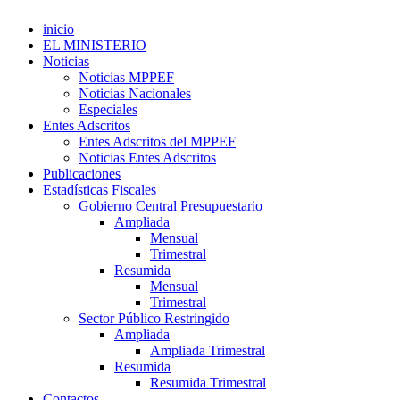
inicio
EL MINISTERIO
Noticias
Noticias MPPEF
Noticias Nacionales
Especiales
Entes Adscritos
Entes Adscritos del MPPEF
Noticias Entes Adscritos
Publicaciones
Estadísticas Fiscales
Gobierno Central Presupuestario
Ampliada
Mensual
Trimestral
Resumida
Mensual
Trimestral
Sector Público Restringido
Ampliada
Ampliada Trimestral
Resumida
Resumida Trimestral
Contactos