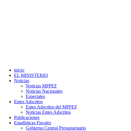
inicio
EL MINISTERIO
Noticias
Noticias MPPEF
Noticias Nacionales
Especiales
Entes Adscritos
Entes Adscritos del MPPEF
Noticias Entes Adscritos
Publicaciones
Estadísticas Fiscales
Gobierno Central Presupuestario