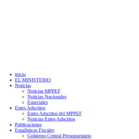
inicio
EL MINISTERIO
Noticias
Noticias MPPEF
Noticias Nacionales
Especiales
Entes Adscritos
Entes Adscritos del MPPEF
Noticias Entes Adscritos
Publicaciones
Estadísticas Fiscales
Gobierno Central Presupuestario