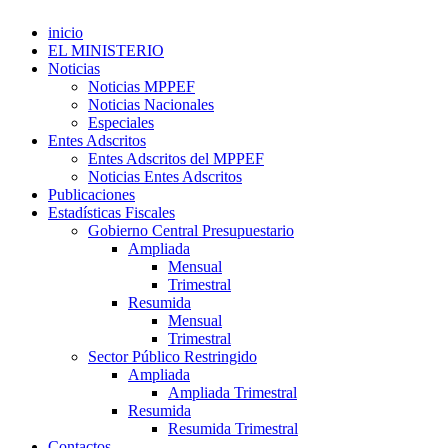
inicio
EL MINISTERIO
Noticias
Noticias MPPEF
Noticias Nacionales
Especiales
Entes Adscritos
Entes Adscritos del MPPEF
Noticias Entes Adscritos
Publicaciones
Estadísticas Fiscales
Gobierno Central Presupuestario
Ampliada
Mensual
Trimestral
Resumida
Mensual
Trimestral
Sector Público Restringido
Ampliada
Ampliada Trimestral
Resumida
Resumida Trimestral
Contactos