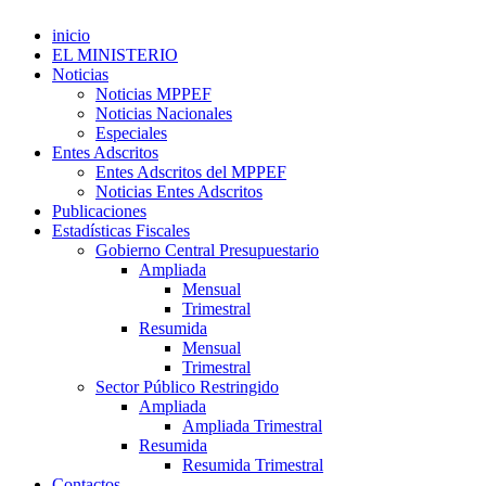
inicio
EL MINISTERIO
Noticias
Noticias MPPEF
Noticias Nacionales
Especiales
Entes Adscritos
Entes Adscritos del MPPEF
Noticias Entes Adscritos
Publicaciones
Estadísticas Fiscales
Gobierno Central Presupuestario
Ampliada
Mensual
Trimestral
Resumida
Mensual
Trimestral
Sector Público Restringido
Ampliada
Ampliada Trimestral
Resumida
Resumida Trimestral
Contactos