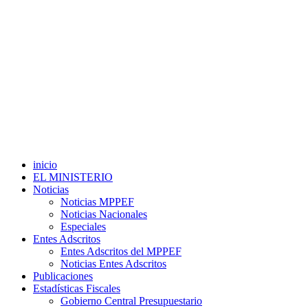
inicio
EL MINISTERIO
Noticias
Noticias MPPEF
Noticias Nacionales
Especiales
Entes Adscritos
Entes Adscritos del MPPEF
Noticias Entes Adscritos
Publicaciones
Estadísticas Fiscales
Gobierno Central Presupuestario