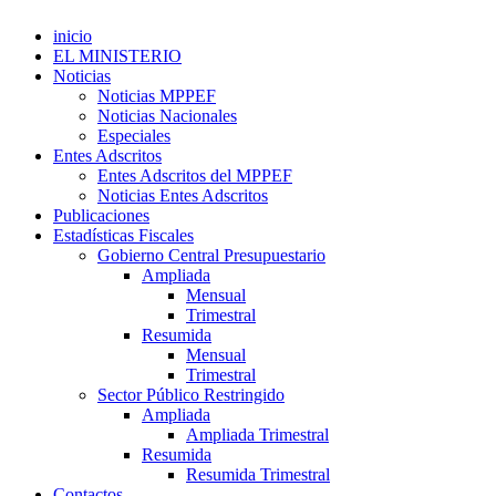
inicio
EL MINISTERIO
Noticias
Noticias MPPEF
Noticias Nacionales
Especiales
Entes Adscritos
Entes Adscritos del MPPEF
Noticias Entes Adscritos
Publicaciones
Estadísticas Fiscales
Gobierno Central Presupuestario
Ampliada
Mensual
Trimestral
Resumida
Mensual
Trimestral
Sector Público Restringido
Ampliada
Ampliada Trimestral
Resumida
Resumida Trimestral
Contactos