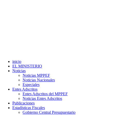
inicio
EL MINISTERIO
Noticias
Noticias MPPEF
Noticias Nacionales
Especiales
Entes Adscritos
Entes Adscritos del MPPEF
Noticias Entes Adscritos
Publicaciones
Estadísticas Fiscales
Gobierno Central Presupuestario