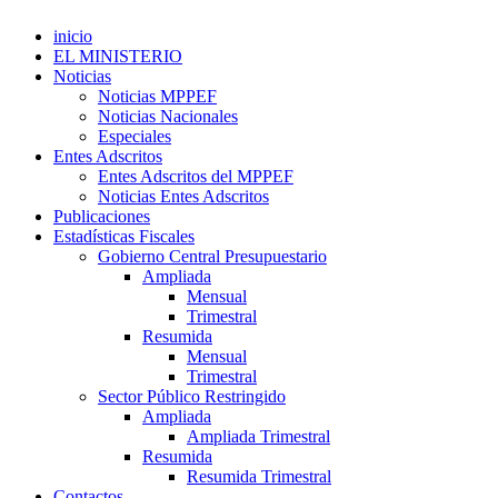
inicio
EL MINISTERIO
Noticias
Noticias MPPEF
Noticias Nacionales
Especiales
Entes Adscritos
Entes Adscritos del MPPEF
Noticias Entes Adscritos
Publicaciones
Estadísticas Fiscales
Gobierno Central Presupuestario
Ampliada
Mensual
Trimestral
Resumida
Mensual
Trimestral
Sector Público Restringido
Ampliada
Ampliada Trimestral
Resumida
Resumida Trimestral
Contactos