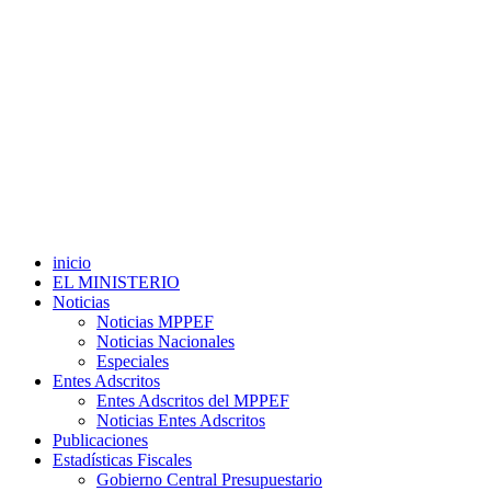
inicio
EL MINISTERIO
Noticias
Noticias MPPEF
Noticias Nacionales
Especiales
Entes Adscritos
Entes Adscritos del MPPEF
Noticias Entes Adscritos
Publicaciones
Estadísticas Fiscales
Gobierno Central Presupuestario