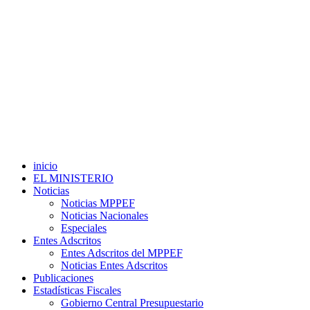
inicio
EL MINISTERIO
Noticias
Noticias MPPEF
Noticias Nacionales
Especiales
Entes Adscritos
Entes Adscritos del MPPEF
Noticias Entes Adscritos
Publicaciones
Estadísticas Fiscales
Gobierno Central Presupuestario