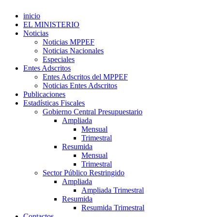
inicio
EL MINISTERIO
Noticias
Noticias MPPEF
Noticias Nacionales
Especiales
Entes Adscritos
Entes Adscritos del MPPEF
Noticias Entes Adscritos
Publicaciones
Estadísticas Fiscales
Gobierno Central Presupuestario
Ampliada
Mensual
Trimestral
Resumida
Mensual
Trimestral
Sector Público Restringido
Ampliada
Ampliada Trimestral
Resumida
Resumida Trimestral
Contactos