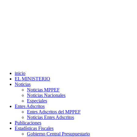
inicio
EL MINISTERIO
Noticias
Noticias MPPEF
Noticias Nacionales
Especiales
Entes Adscritos
Entes Adscritos del MPPEF
Noticias Entes Adscritos
Publicaciones
Estadísticas Fiscales
Gobierno Central Presupuestario