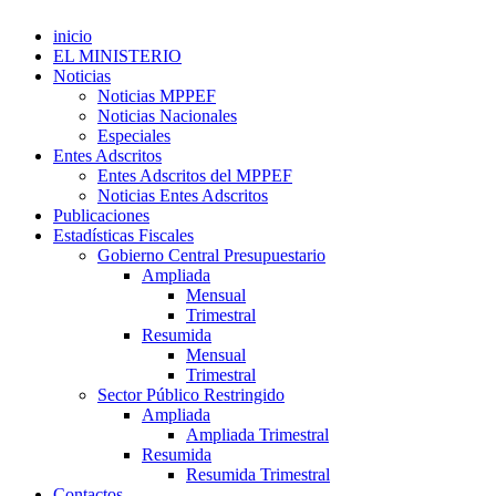
inicio
EL MINISTERIO
Noticias
Noticias MPPEF
Noticias Nacionales
Especiales
Entes Adscritos
Entes Adscritos del MPPEF
Noticias Entes Adscritos
Publicaciones
Estadísticas Fiscales
Gobierno Central Presupuestario
Ampliada
Mensual
Trimestral
Resumida
Mensual
Trimestral
Sector Público Restringido
Ampliada
Ampliada Trimestral
Resumida
Resumida Trimestral
Contactos