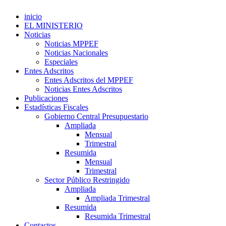
inicio
EL MINISTERIO
Noticias
Noticias MPPEF
Noticias Nacionales
Especiales
Entes Adscritos
Entes Adscritos del MPPEF
Noticias Entes Adscritos
Publicaciones
Estadísticas Fiscales
Gobierno Central Presupuestario
Ampliada
Mensual
Trimestral
Resumida
Mensual
Trimestral
Sector Público Restringido
Ampliada
Ampliada Trimestral
Resumida
Resumida Trimestral
Contactos