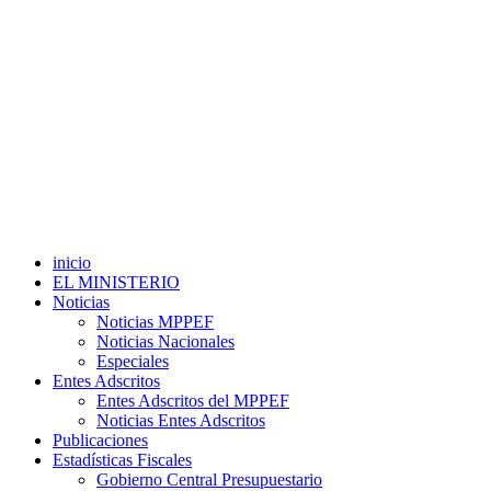
inicio
EL MINISTERIO
Noticias
Noticias MPPEF
Noticias Nacionales
Especiales
Entes Adscritos
Entes Adscritos del MPPEF
Noticias Entes Adscritos
Publicaciones
Estadísticas Fiscales
Gobierno Central Presupuestario