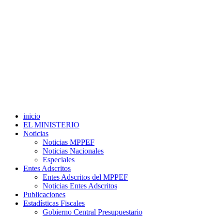
inicio
EL MINISTERIO
Noticias
Noticias MPPEF
Noticias Nacionales
Especiales
Entes Adscritos
Entes Adscritos del MPPEF
Noticias Entes Adscritos
Publicaciones
Estadísticas Fiscales
Gobierno Central Presupuestario