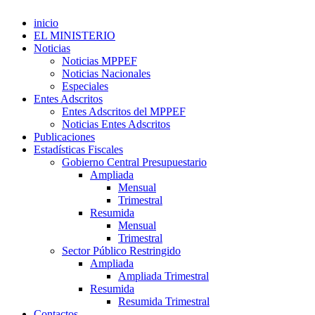
inicio
EL MINISTERIO
Noticias
Noticias MPPEF
Noticias Nacionales
Especiales
Entes Adscritos
Entes Adscritos del MPPEF
Noticias Entes Adscritos
Publicaciones
Estadísticas Fiscales
Gobierno Central Presupuestario
Ampliada
Mensual
Trimestral
Resumida
Mensual
Trimestral
Sector Público Restringido
Ampliada
Ampliada Trimestral
Resumida
Resumida Trimestral
Contactos