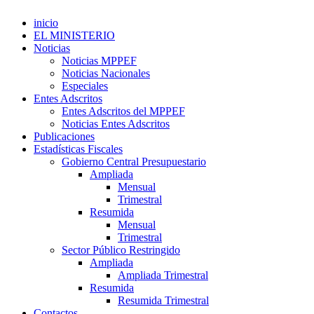
inicio
EL MINISTERIO
Noticias
Noticias MPPEF
Noticias Nacionales
Especiales
Entes Adscritos
Entes Adscritos del MPPEF
Noticias Entes Adscritos
Publicaciones
Estadísticas Fiscales
Gobierno Central Presupuestario
Ampliada
Mensual
Trimestral
Resumida
Mensual
Trimestral
Sector Público Restringido
Ampliada
Ampliada Trimestral
Resumida
Resumida Trimestral
Contactos