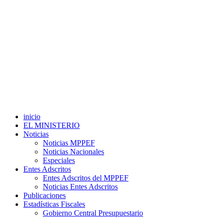
inicio
EL MINISTERIO
Noticias
Noticias MPPEF
Noticias Nacionales
Especiales
Entes Adscritos
Entes Adscritos del MPPEF
Noticias Entes Adscritos
Publicaciones
Estadísticas Fiscales
Gobierno Central Presupuestario