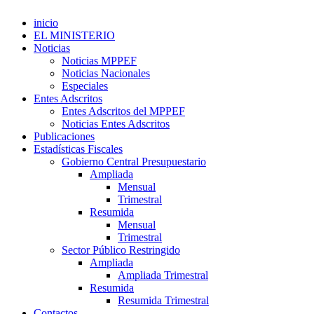
inicio
EL MINISTERIO
Noticias
Noticias MPPEF
Noticias Nacionales
Especiales
Entes Adscritos
Entes Adscritos del MPPEF
Noticias Entes Adscritos
Publicaciones
Estadísticas Fiscales
Gobierno Central Presupuestario
Ampliada
Mensual
Trimestral
Resumida
Mensual
Trimestral
Sector Público Restringido
Ampliada
Ampliada Trimestral
Resumida
Resumida Trimestral
Contactos