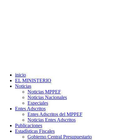
inicio
EL MINISTERIO
Noticias
Noticias MPPEF
Noticias Nacionales
Especiales
Entes Adscritos
Entes Adscritos del MPPEF
Noticias Entes Adscritos
Publicaciones
Estadísticas Fiscales
Gobierno Central Presupuestario