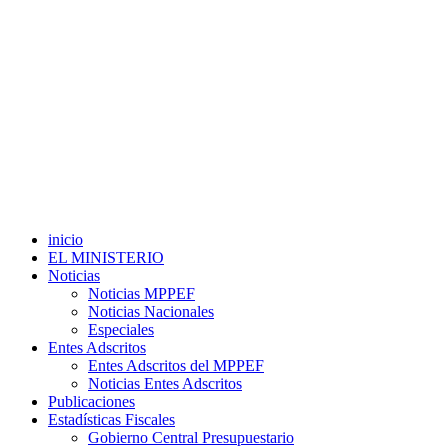
inicio
EL MINISTERIO
Noticias
Noticias MPPEF
Noticias Nacionales
Especiales
Entes Adscritos
Entes Adscritos del MPPEF
Noticias Entes Adscritos
Publicaciones
Estadísticas Fiscales
Gobierno Central Presupuestario