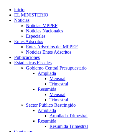
inicio
EL MINISTERIO
Noticias
Noticias MPPEF
Noticias Nacionales
Especiales
Entes Adscritos
Entes Adscritos del MPPEF
Noticias Entes Adscritos
Publicaciones
Estadísticas Fiscales
Gobierno Central Presupuestario
Ampliada
Mensual
Trimestral
Resumida
Mensual
Trimestral
Sector Público Restringido
Ampliada
Ampliada Trimestral
Resumida
Resumida Trimestral
Contactos