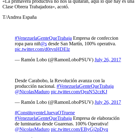
«La primavera productiva no nos la quitarán, aquí lo que hay es una
Clase Obrera Trabajadora», acotó.
T/Andrea España
#VenezuelaGenteQueTrabaja
Empresa de confeccion
ropa para niñ
@s
desde San Martín, 100% operativa.
pic.twitter.com/d0rvnHDElz
— Ramón Lobo (@RamonLoboPSUV)
July 26, 2017
Desde Carabobo, la Revolución avanza con la
producción nacional.
#VenezuelaGenteQueTrabaja
@NicolasMaduro
pic.twitter.com/QeaN52czKJ
— Ramón Lobo (@RamonLoboPSUV)
July 26, 2017
#ConstituyenteLluevaOTruene
#VenezuelaGenteQueTrabaja
Empresa de elaboración
de luminarias desde Guarenas. 100% Operativa!
@NicolasMaduro
pic.twitter.com/EByGj2pDyq