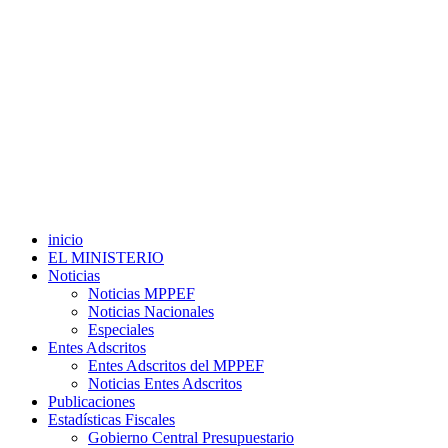
inicio
EL MINISTERIO
Noticias
Noticias MPPEF
Noticias Nacionales
Especiales
Entes Adscritos
Entes Adscritos del MPPEF
Noticias Entes Adscritos
Publicaciones
Estadísticas Fiscales
Gobierno Central Presupuestario