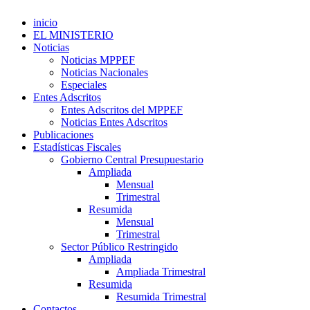
inicio
EL MINISTERIO
Noticias
Noticias MPPEF
Noticias Nacionales
Especiales
Entes Adscritos
Entes Adscritos del MPPEF
Noticias Entes Adscritos
Publicaciones
Estadísticas Fiscales
Gobierno Central Presupuestario
Ampliada
Mensual
Trimestral
Resumida
Mensual
Trimestral
Sector Público Restringido
Ampliada
Ampliada Trimestral
Resumida
Resumida Trimestral
Contactos