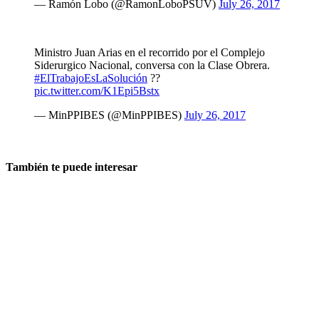
— Ramón Lobo (@RamonLoboPSUV)
July 26, 2017
Ministro Juan Arias en el recorrido por el Complejo
Siderurgico Nacional, conversa con la Clase Obrera.
#ElTrabajoEsLaSolución
??
pic.twitter.com/K1Epi5Bstx
— MinPPIBES (@MinPPIBES)
July 26, 2017
También te puede interesar