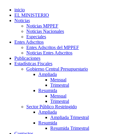
inicio
EL MINISTERIO
Noticias
Noticias MPPEF
Noticias Nacionales
Especiales
Entes Adscritos
Entes Adscritos del MPPEF
Noticias Entes Adscritos
Publicaciones
Estadísticas Fiscales
Gobierno Central Presupuestario
Ampliada
Mensual
Trimestral
Resumida
Mensual
Trimestral
Sector Público Restringido
Ampliada
Ampliada Trimestral
Resumida
Resumida Trimestral
Contactos