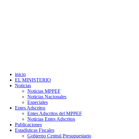
inicio
EL MINISTERIO
Noticias
Noticias MPPEF
Noticias Nacionales
Especiales
Entes Adscritos
Entes Adscritos del MPPEF
Noticias Entes Adscritos
Publicaciones
Estadísticas Fiscales
Gobierno Central Presupuestario