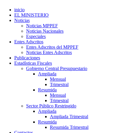
inicio
EL MINISTERIO
Noticias
Noticias MPPEF
Noticias Nacionales
Especiales
Entes Adscritos
Entes Adscritos del MPPEF
Noticias Entes Adscritos
Publicaciones
Estadísticas Fiscales
Gobierno Central Presupuestario
Ampliada
Mensual
Trimestral
Resumida
Mensual
Trimestral
Sector Público Restringido
Ampliada
Ampliada Trimestral
Resumida
Resumida Trimestral
Contactos