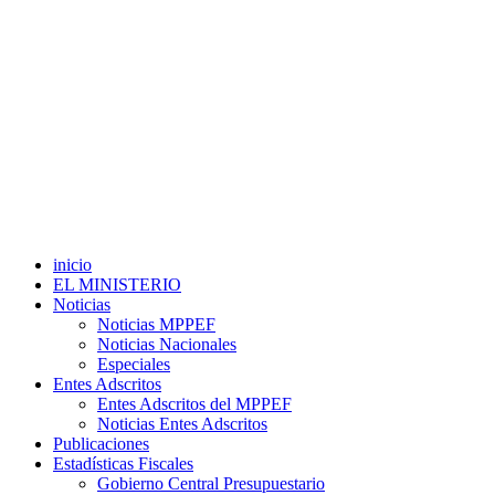
inicio
EL MINISTERIO
Noticias
Noticias MPPEF
Noticias Nacionales
Especiales
Entes Adscritos
Entes Adscritos del MPPEF
Noticias Entes Adscritos
Publicaciones
Estadísticas Fiscales
Gobierno Central Presupuestario