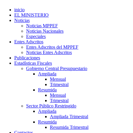
inicio
EL MINISTERIO
Noticias
Noticias MPPEF
Noticias Nacionales
Especiales
Entes Adscritos
Entes Adscritos del MPPEF
Noticias Entes Adscritos
Publicaciones
Estadísticas Fiscales
Gobierno Central Presupuestario
Ampliada
Mensual
Trimestral
Resumida
Mensual
Trimestral
Sector Público Restringido
Ampliada
Ampliada Trimestral
Resumida
Resumida Trimestral
Contactos