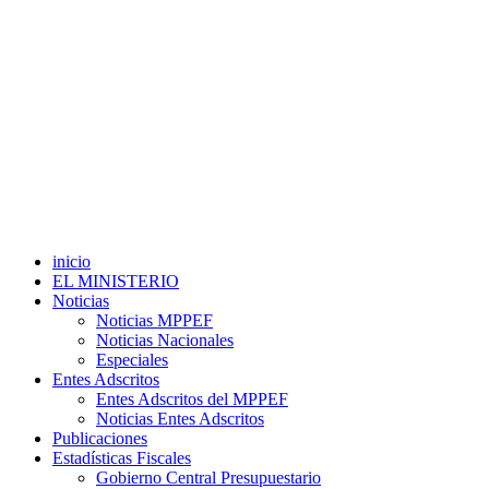
inicio
EL MINISTERIO
Noticias
Noticias MPPEF
Noticias Nacionales
Especiales
Entes Adscritos
Entes Adscritos del MPPEF
Noticias Entes Adscritos
Publicaciones
Estadísticas Fiscales
Gobierno Central Presupuestario