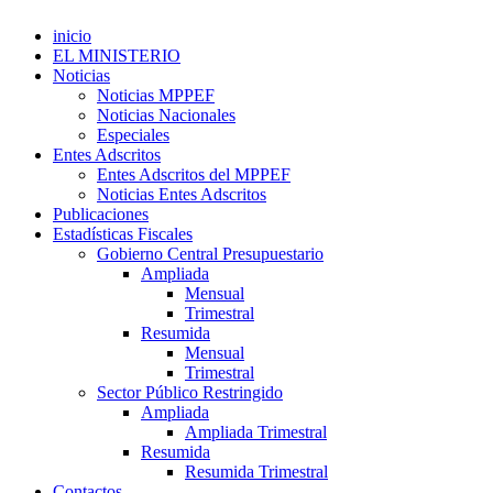
inicio
EL MINISTERIO
Noticias
Noticias MPPEF
Noticias Nacionales
Especiales
Entes Adscritos
Entes Adscritos del MPPEF
Noticias Entes Adscritos
Publicaciones
Estadísticas Fiscales
Gobierno Central Presupuestario
Ampliada
Mensual
Trimestral
Resumida
Mensual
Trimestral
Sector Público Restringido
Ampliada
Ampliada Trimestral
Resumida
Resumida Trimestral
Contactos