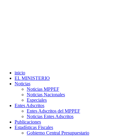
inicio
EL MINISTERIO
Noticias
Noticias MPPEF
Noticias Nacionales
Especiales
Entes Adscritos
Entes Adscritos del MPPEF
Noticias Entes Adscritos
Publicaciones
Estadísticas Fiscales
Gobierno Central Presupuestario