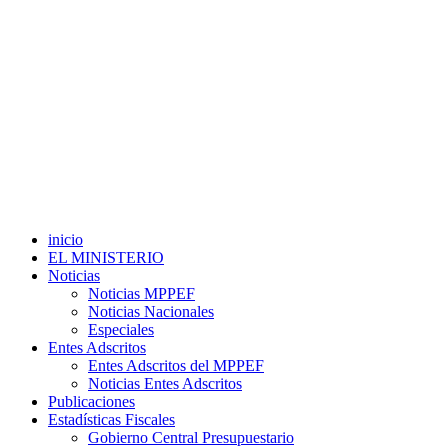
inicio
EL MINISTERIO
Noticias
Noticias MPPEF
Noticias Nacionales
Especiales
Entes Adscritos
Entes Adscritos del MPPEF
Noticias Entes Adscritos
Publicaciones
Estadísticas Fiscales
Gobierno Central Presupuestario