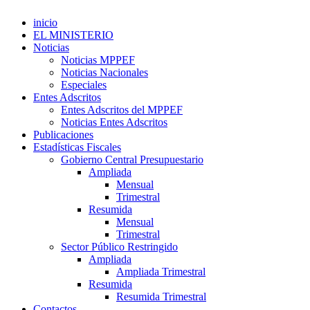
inicio
EL MINISTERIO
Noticias
Noticias MPPEF
Noticias Nacionales
Especiales
Entes Adscritos
Entes Adscritos del MPPEF
Noticias Entes Adscritos
Publicaciones
Estadísticas Fiscales
Gobierno Central Presupuestario
Ampliada
Mensual
Trimestral
Resumida
Mensual
Trimestral
Sector Público Restringido
Ampliada
Ampliada Trimestral
Resumida
Resumida Trimestral
Contactos