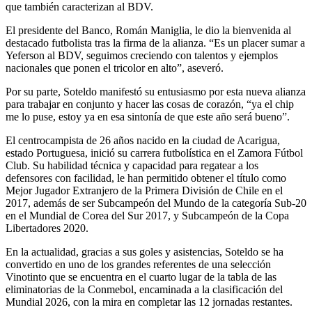
que también caracterizan al BDV.
El presidente del Banco, Román Maniglia, le dio la bienvenida al
destacado futbolista tras la firma de la alianza. “Es un placer sumar a
Yeferson al BDV, seguimos creciendo con talentos y ejemplos
nacionales que ponen el tricolor en alto”, aseveró.
Por su parte, Soteldo manifestó su entusiasmo por esta nueva alianza
para trabajar en conjunto y hacer las cosas de corazón, “ya el chip
me lo puse, estoy ya en esa sintonía de que este año será bueno”.
El centrocampista de 26 años nacido en la ciudad de Acarigua,
estado Portuguesa, inició su carrera futbolística en el Zamora Fútbol
Club. Su habilidad técnica y capacidad para regatear a los
defensores con facilidad, le han permitido obtener el título como
Mejor Jugador Extranjero de la Primera División de Chile en el
2017, además de ser Subcampeón del Mundo de la categoría Sub-20
en el Mundial de Corea del Sur 2017, y Subcampeón de la Copa
Libertadores 2020.
En la actualidad, gracias a sus goles y asistencias, Soteldo se ha
convertido en uno de los grandes referentes de una selección
Vinotinto que se encuentra en el cuarto lugar de la tabla de las
eliminatorias de la Conmebol, encaminada a la clasificación del
Mundial 2026, con la mira en completar las 12 jornadas restantes.