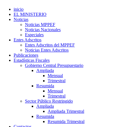
inicio
EL MINISTERIO
Noticias
Noticias MPPEF
Noticias Nacionales
Especiales
Entes Adscritos
Entes Adscritos del MPPEF
Noticias Entes Adscritos
Publicaciones
Estadísticas Fiscales
Gobierno Central Presupuestario
Ampliada
Mensual
Trimestral
Resumida
Mensual
Trimestral
Sector Público Restringido
Ampliada
Ampliada Trimestral
Resumida
Resumida Trimestral
Contactos