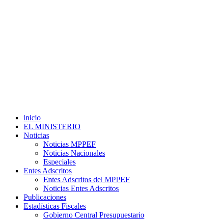
inicio
EL MINISTERIO
Noticias
Noticias MPPEF
Noticias Nacionales
Especiales
Entes Adscritos
Entes Adscritos del MPPEF
Noticias Entes Adscritos
Publicaciones
Estadísticas Fiscales
Gobierno Central Presupuestario