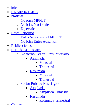
inicio
EL MINISTERIO
Noticias
Noticias MPPEF
Noticias Nacionales
Especiales
Entes Adscritos
Entes Adscritos del MPPEF
Noticias Entes Adscritos
Publicaciones
Estadísticas Fiscales
Gobierno Central Presupuestario
Ampliada
Mensual
Trimestral
Resumida
Mensual
Trimestral
Sector Público Restringido
Ampliada
Ampliada Trimestral
Resumida
Resumida Trimestral
Contactos