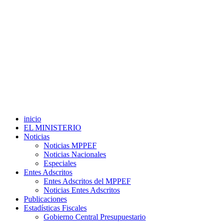
inicio
EL MINISTERIO
Noticias
Noticias MPPEF
Noticias Nacionales
Especiales
Entes Adscritos
Entes Adscritos del MPPEF
Noticias Entes Adscritos
Publicaciones
Estadísticas Fiscales
Gobierno Central Presupuestario